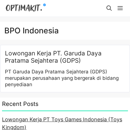
Skip
Me
to
content
BPO Indonesia
Lowongan Kerja PT. Garuda Daya
Pratama Sejahtera (GDPS)
PT Garuda Daya Pratama Sejahtera (GDPS)
merupakan perusahaan yang bergerak di bidang
penyediaan
Recent Posts
Lowongan Kerja PT Toys Games Indonesia (Toys
Kingdom)