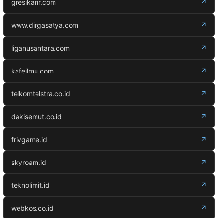
gresikarir.com
↗
www.dirgasatya.com
↗
liganusantara.com
↗
kafeilmu.com
↗
telkomtelstra.co.id
↗
dakisemut.co.id
↗
frivgame.id
↗
skyroam.id
↗
teknolimit.id
↗
webkos.co.id
↗