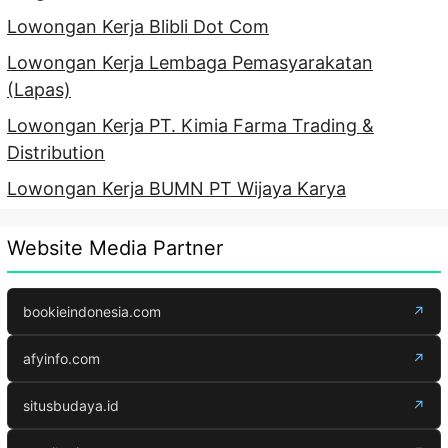
Lowongan Kerja Blibli Dot Com
Lowongan Kerja Lembaga Pemasyarakatan
(Lapas)
Lowongan Kerja PT. Kimia Farma Trading &
Distribution
Lowongan Kerja BUMN PT Wijaya Karya
Website Media Partner
bookieindonesia.com
↗
afyinfo.com
↗
situsbudaya.id
↗