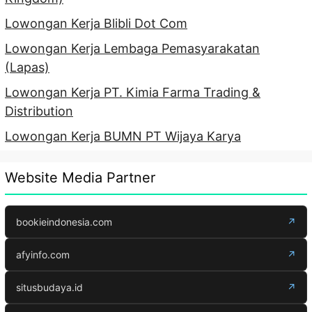
Lowongan Kerja Blibli Dot Com
Lowongan Kerja Lembaga Pemasyarakatan
(Lapas)
Lowongan Kerja PT. Kimia Farma Trading &
Distribution
Lowongan Kerja BUMN PT Wijaya Karya
Website Media Partner
bookieindonesia.com
↗
afyinfo.com
↗
situsbudaya.id
↗