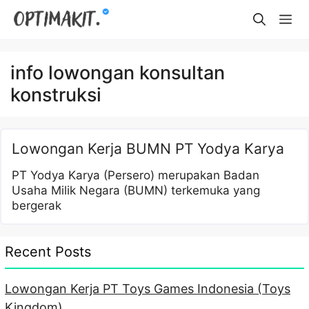
Skip
Me
to
content
info lowongan konsultan
konstruksi
Lowongan Kerja BUMN PT Yodya Karya
PT Yodya Karya (Persero) merupakan Badan
Usaha Milik Negara (BUMN) terkemuka yang
bergerak
Recent Posts
Lowongan Kerja PT Toys Games Indonesia (Toys
Kingdom)