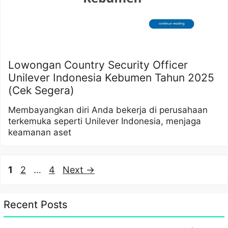
Lowongan Country Security Officer
Unilever Indonesia Kebumen Tahun 2025
(Cek Segera)
Membayangkan diri Anda bekerja di perusahaan
terkemuka seperti Unilever Indonesia, menjaga
keamanan aset
Page
Page
Page
1
2
…
4
Next
→
Recent Posts