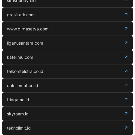
situsbudaya.id
↗
gresikarir.com
↗
www.dirgasatya.com
↗
liganusantara.com
↗
kafeilmu.com
↗
telkomtelstra.co.id
↗
dakisemut.co.id
↗
frivgame.id
↗
skyroam.id
↗
teknolimit.id
↗