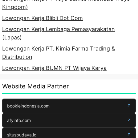
Kingdom)
Lowongan Kerja Blibli Dot Com
Lowongan Kerja Lembaga Pemasyarakatan
(Lapas)
Lowongan Kerja PT. Kimia Farma Trading &
Distribution
Lowongan Kerja BUMN PT Wijaya Karya
Website Media Partner
bookieindonesia.com
↗
afyinfo.com
↗
situsbudaya.id
↗