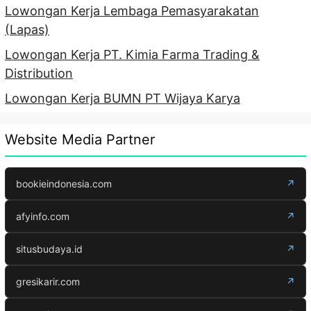
Lowongan Kerja Lembaga Pemasyarakatan
(Lapas)
Lowongan Kerja PT. Kimia Farma Trading &
Distribution
Lowongan Kerja BUMN PT Wijaya Karya
Website Media Partner
bookieindonesia.com
↗
afyinfo.com
↗
situsbudaya.id
↗
gresikarir.com
↗