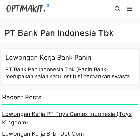
Skip
Me
to
content
PT Bank Pan Indonesia Tbk
Lowongan Kerja Bank Panin
PT Bank Pan Indonesia Tbk (Panin Bank)
merupakan salah satu institusi perbankan swasta
Recent Posts
Lowongan Kerja PT Toys Games Indonesia (Toys
Kingdom)
Lowongan Kerja Blibli Dot Com