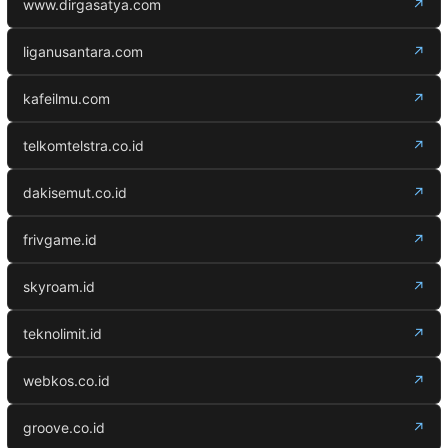
www.dirgasatya.com
↗
liganusantara.com
↗
kafeilmu.com
↗
telkomtelstra.co.id
↗
dakisemut.co.id
↗
frivgame.id
↗
skyroam.id
↗
teknolimit.id
↗
webkos.co.id
↗
groove.co.id
↗