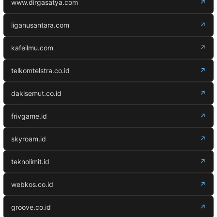
www.dirgasatya.com
↗
liganusantara.com
↗
kafeilmu.com
↗
telkomtelstra.co.id
↗
dakisemut.co.id
↗
frivgame.id
↗
skyroam.id
↗
teknolimit.id
↗
webkos.co.id
↗
groove.co.id
↗