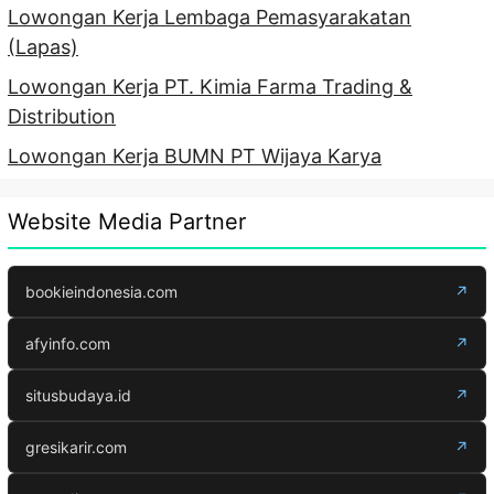
Lowongan Kerja Lembaga Pemasyarakatan
(Lapas)
Lowongan Kerja PT. Kimia Farma Trading &
Distribution
Lowongan Kerja BUMN PT Wijaya Karya
Website Media Partner
bookieindonesia.com
↗
afyinfo.com
↗
situsbudaya.id
↗
gresikarir.com
↗