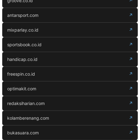
groove.co.id
↗
antarsport.com
↗
mixparlay.co.id
↗
sportsbook.co.id
↗
handicap.co.id
↗
freespin.co.id
↗
optimakit.com
↗
redaksiharian.com
↗
kolamberenang.com
↗
bukasuara.com
↗