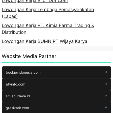
Lowongan Kerja Blibli Dot Com
Lowongan Kerja Lembaga Pemasyarakatan
(Lapas)
Lowongan Kerja PT. Kimia Farma Trading &
Distribution
Lowongan Kerja BUMN PT Wijaya Karya
Website Media Partner
bookieindonesia.com
↗
afyinfo.com
↗
situsbudaya.id
↗
gresikarir.com
↗