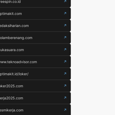
reespin.co.id
↗
ptimakit.com
↗
edaksiharian.com
↗
olamberenang.com
↗
ukasuara.com
↗
ww.teknoadvisor.com
↗
ptimakit.id/loker/
↗
oker2025.com
↗
erja2025.com
↗
esmikerja.com
↗