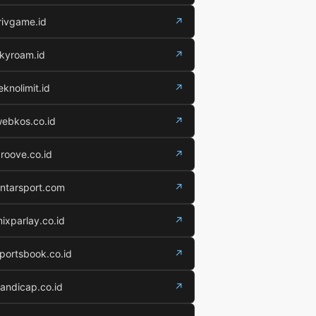
rivgame.id
↗
kyroam.id
↗
eknolimit.id
↗
ebkos.co.id
↗
roove.co.id
↗
ntarsport.com
↗
ixparlay.co.id
↗
portsbook.co.id
↗
andicap.co.id
↗