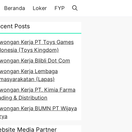
Beranda
Loker
FYP
cent Posts
wongan Kerja PT Toys Games
donesia (Toys Kingdom)
wongan Kerja Blibli Dot Com
wongan Kerja Lembaga
masyarakatan (Lapas)
wongan Kerja PT. Kimia Farma
ading & Distribution
wongan Kerja BUMN PT Wijaya
rya
bsite Media Partner