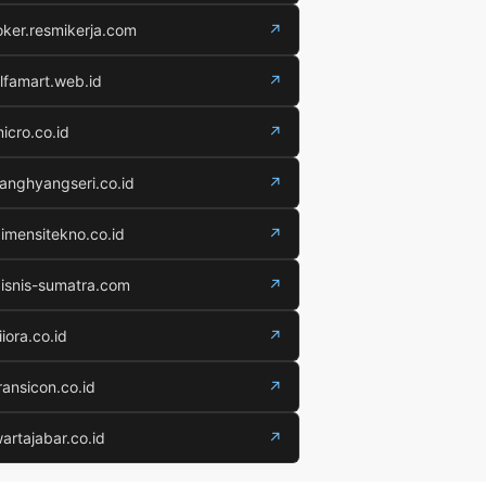
oker.resmikerja.com
↗
lfamart.web.id
↗
icro.co.id
↗
anghyangseri.co.id
↗
imensitekno.co.id
↗
isnis-sumatra.com
↗
iiora.co.id
↗
ransicon.co.id
↗
artajabar.co.id
↗