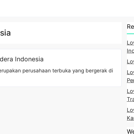
Re
sia
Lo
In
dera Indonesia
Lo
rupakan perusahaan terbuka yang bergerak di
Lo
Pe
Lo
Tr
Lo
Ka
We