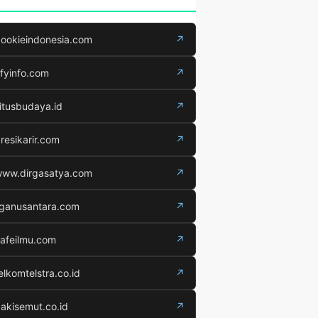
ookieindonesia.com
↗
fyinfo.com
↗
itusbudaya.id
↗
resikarir.com
↗
ww.dirgasatya.com
↗
iganusantara.com
↗
afeilmu.com
↗
elkomtelstra.co.id
↗
akisemut.co.id
↗