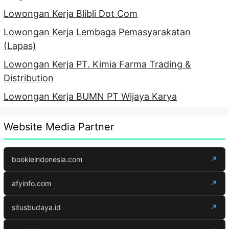
Lowongan Kerja Blibli Dot Com
Lowongan Kerja Lembaga Pemasyarakatan
(Lapas)
Lowongan Kerja PT. Kimia Farma Trading &
Distribution
Lowongan Kerja BUMN PT Wijaya Karya
Website Media Partner
bookieindonesia.com
↗
afyinfo.com
↗
situsbudaya.id
↗