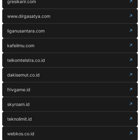
gresikarir.com
↗
www.dirgasatya.com
↗
liganusantara.com
↗
kafeilmu.com
↗
telkomtelstra.co.id
↗
dakisemut.co.id
↗
frivgame.id
↗
skyroam.id
↗
teknolimit.id
↗
webkos.co.id
↗