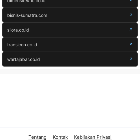
dimensitekno.co.id
↗
bisnis-sumatra.com
↗
siiora.co.id
↗
transicon.co.id
↗
wartajabar.co.id
↗
Tentang
Kontak
Kebijakan Privasi