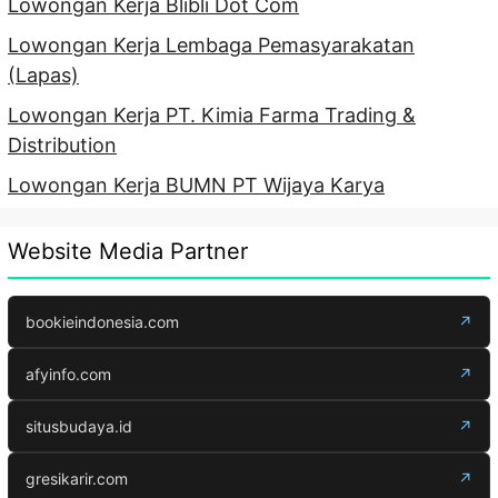
Lowongan Kerja Blibli Dot Com
Lowongan Kerja Lembaga Pemasyarakatan
(Lapas)
Lowongan Kerja PT. Kimia Farma Trading &
Distribution
Lowongan Kerja BUMN PT Wijaya Karya
Website Media Partner
bookieindonesia.com
↗
afyinfo.com
↗
situsbudaya.id
↗
gresikarir.com
↗