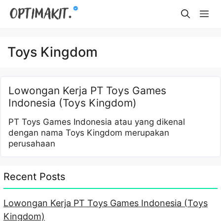
Skip
Me
to
content
Toys Kingdom
Lowongan Kerja PT Toys Games
Indonesia (Toys Kingdom)
PT Toys Games Indonesia atau yang dikenal
dengan nama Toys Kingdom merupakan
perusahaan
Recent Posts
Lowongan Kerja PT Toys Games Indonesia (Toys
Kingdom)