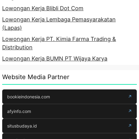
Lowongan Kerja Blibli Dot Com
Lowongan Kerja Lembaga Pemasyarakatan
(Lapas)
Lowongan Kerja PT. Kimia Farma Trading &
Distribution
Lowongan Kerja BUMN PT Wijaya Karya
Website Media Partner
bookieindonesia.com
↗
afyinfo.com
↗
situsbudaya.id
↗