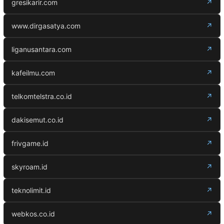
gresikarir.com
↗
www.dirgasatya.com
↗
liganusantara.com
↗
kafeilmu.com
↗
telkomtelstra.co.id
↗
dakisemut.co.id
↗
frivgame.id
↗
skyroam.id
↗
teknolimit.id
↗
webkos.co.id
↗