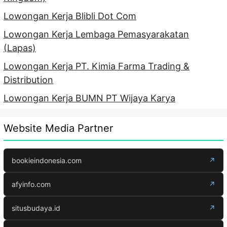
Lowongan Kerja Blibli Dot Com
Lowongan Kerja Lembaga Pemasyarakatan
(Lapas)
Lowongan Kerja PT. Kimia Farma Trading &
Distribution
Lowongan Kerja BUMN PT Wijaya Karya
Website Media Partner
bookieindonesia.com
↗
afyinfo.com
↗
situsbudaya.id
↗