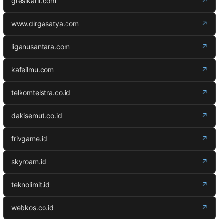
gresikarir.com
↗
www.dirgasatya.com
↗
liganusantara.com
↗
kafeilmu.com
↗
telkomtelstra.co.id
↗
dakisemut.co.id
↗
frivgame.id
↗
skyroam.id
↗
teknolimit.id
↗
webkos.co.id
↗