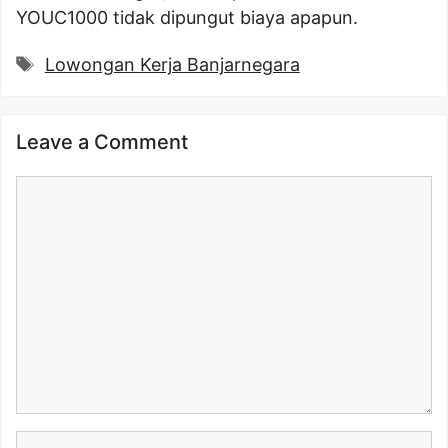
YOUC1000 tidak dipungut biaya apapun.
Tags
Lowongan Kerja Banjarnegara
Leave a Comment
Comment
Name