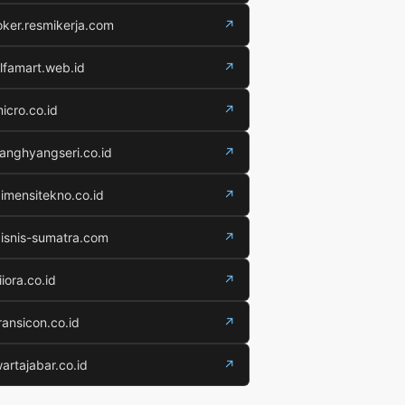
oker.resmikerja.com
↗
lfamart.web.id
↗
icro.co.id
↗
anghyangseri.co.id
↗
imensitekno.co.id
↗
isnis-sumatra.com
↗
iiora.co.id
↗
ransicon.co.id
↗
artajabar.co.id
↗