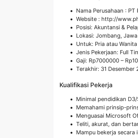
Nama Perusahaan :
PT 
Website :
http://www.p
Posisi: Akuntansi & Pel
Lokasi: Jombang, Jawa
Untuk: Pria atau Wanita
Jenis Pekerjaan: Full Ti
Gaji: Rp
7000000
– Rp
1
Terakhir: 31 Desember 
Kualifikasi Pekerja
Minimal pendidikan D3/
Memahami prinsip-prins
Menguasai Microsoft Of
Teliti, akurat, dan ber
Mampu bekerja secara i