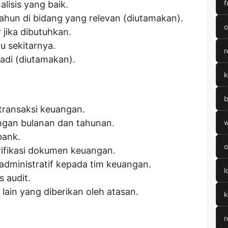
f
lisis yang baik.
ahun di bidang yang relevan (diutamakan).
o
 jika dibutuhkan.
u sekitarnya.
r
adi (diutamakan).
k
b
transaksi keuangan.
gan bulanan dan tahunan.
w
bank.
o
fikasi dokumen keuangan.
dministratif kepada tim keuangan.
l
 audit.
lain yang diberikan oleh atasan.
k
r