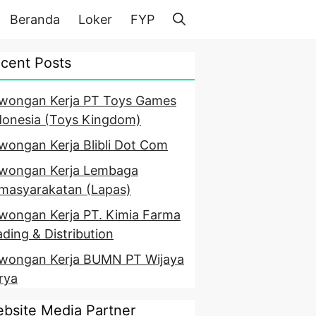
Beranda
Loker
FYP
cent Posts
wongan Kerja PT Toys Games
donesia (Toys Kingdom)
wongan Kerja Blibli Dot Com
wongan Kerja Lembaga
masyarakatan (Lapas)
wongan Kerja PT. Kimia Farma
ading & Distribution
wongan Kerja BUMN PT Wijaya
rya
bsite Media Partner