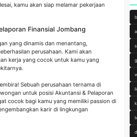
elesai, kamu akan siap melamar pekerjaan
b
elaporan Finansial Jombang
a
ngan yang dinamis dan menantang,
s
keberhasilan perusahaan. Kami akan
an kerja yang cocok untuk kamu yang
g
kitarnya.
w
 gembira! Sebuah perusahaan ternama di
l
ongan untuk posisi Akuntansi & Pelaporan
gat cocok bagi kamu yang memiliki passion di
k
engembangkan karir di lingkungan
t
d