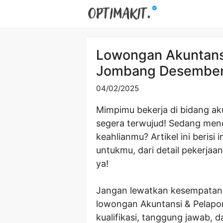
Skip
to
content
Lowongan Akuntansi
Jombang Desembe
04/02/2025
Mimpimu bekerja di bidang ak
segera terwujud! Sedang men
keahlianmu? Artikel ini beris
untukmu, dari detail pekerjaa
ya!
Jangan lewatkan kesempatan 
lowongan Akuntansi & Pelapor
kualifikasi, tanggung jawab, 