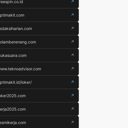
reespin.co.id
↗
ptimakit.com
↗
edaksiharian.com
↗
olamberenang.com
↗
ukasuara.com
↗
ww.teknoadvisor.com
↗
ptimakit.id/loker/
↗
oker2025.com
↗
erja2025.com
↗
esmikerja.com
↗