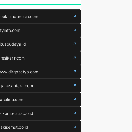
ookieindonesia.com
↗
fyinfo.com
↗
itusbudaya.id
↗
resikarir.com
↗
ww.dirgasatya.com
↗
iganusantara.com
↗
afeilmu.com
↗
elkomtelstra.co.id
↗
akisemut.co.id
↗