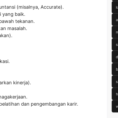
ntansi (misalnya, Accurate).
l
 yang baik.
a
bawah tekanan.
n masalah.
m
akan).
s
d
kasi.
b
s
rkan kinerja).
t
nagakerjaan.
pelatihan dan pengembangan karir.
w