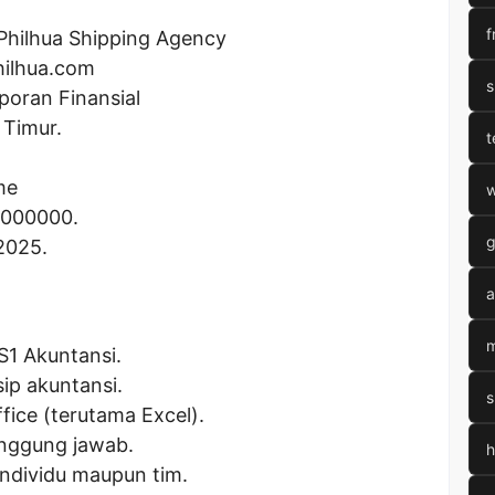
f
Philhua Shipping Agency
hilhua.com
s
aporan Finansial
 Timur.
t
me
w
0000000
.
g
2025.
a
m
S1 Akuntansi.
ip akuntansi.
s
fice (terutama Excel).
tanggung jawab.
h
ndividu maupun tim.