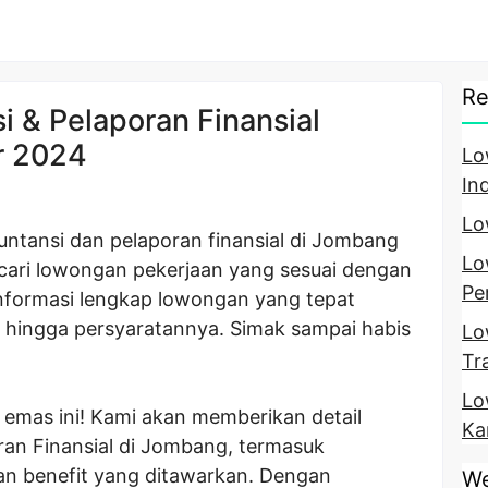
Re
 & Pelaporan Finansial
r 2024
Lo
In
Lo
untansi dan pelaporan finansial di Jombang
Lo
cari lowongan pekerjaan yang sesuai dengan
Pe
i informasi lengkap lowongan yang tepat
n hingga persyaratannya. Simak sampai habis
Lo
Tr
Lo
emas ini! Kami akan memberikan detail
Ka
an Finansial di Jombang, termasuk
dan benefit yang ditawarkan. Dengan
We