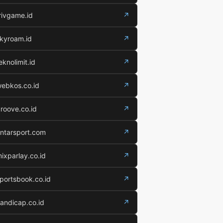
rivgame.id
↗
kyroam.id
↗
eknolimit.id
↗
ebkos.co.id
↗
roove.co.id
↗
ntarsport.com
↗
ixparlay.co.id
↗
portsbook.co.id
↗
andicap.co.id
↗