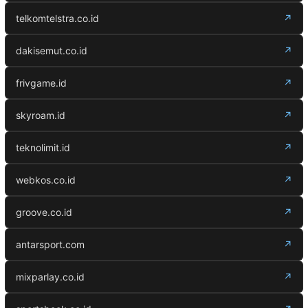
telkomtelstra.co.id
↗
dakisemut.co.id
↗
frivgame.id
↗
skyroam.id
↗
teknolimit.id
↗
webkos.co.id
↗
groove.co.id
↗
antarsport.com
↗
mixparlay.co.id
↗