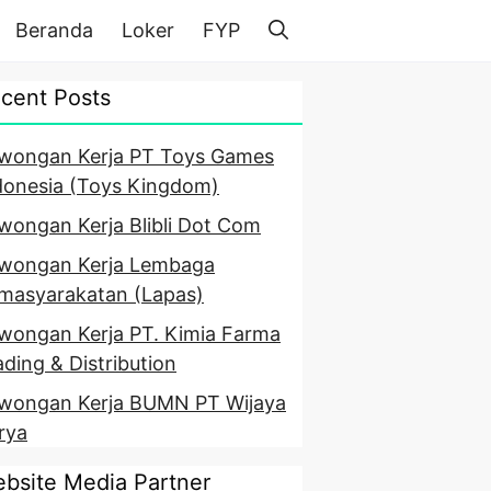
Beranda
Loker
FYP
cent Posts
wongan Kerja PT Toys Games
donesia (Toys Kingdom)
wongan Kerja Blibli Dot Com
wongan Kerja Lembaga
masyarakatan (Lapas)
wongan Kerja PT. Kimia Farma
ading & Distribution
wongan Kerja BUMN PT Wijaya
rya
bsite Media Partner