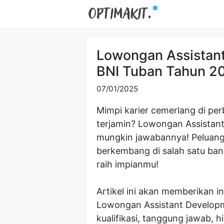
Skip
to
content
Lowongan Assistan
BNI Tuban Tahun 2
07/01/2025
Mimpi karier cemerlang di pe
terjamin? Lowongan Assistan
mungkin jawabannya! Peluan
berkembang di salah satu bank
raih impianmu!
Artikel ini akan memberikan 
Lowongan Assistant Developm
kualifikasi, tanggung jawab, 