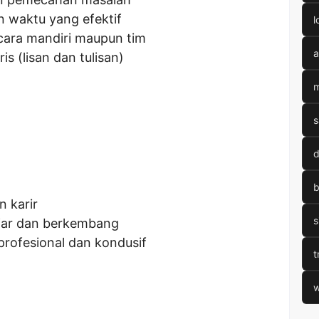
waktu yang efektif
l
ara mandiri maupun tim
a
s (lisan dan tulisan)
m
s
d
b
 karir
s
jar dan berkembang
profesional dan kondusif
t
w