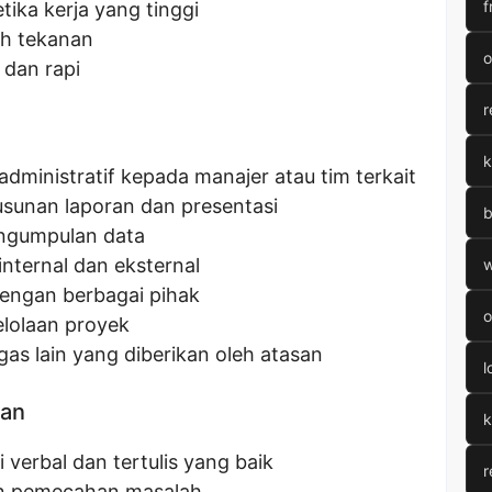
f
etika kerja yang tinggi
h tekanan
o
dan rapi
r
k
ministratif kepada manajer atau tim terkait
unan laporan dan presentasi
b
engumpulan data
nternal dan eksternal
w
engan berbagai pihak
o
lolaan proyek
as lain yang diberikan oleh atasan
l
kan
k
erbal dan tertulis yang baik
r
an pemecahan masalah