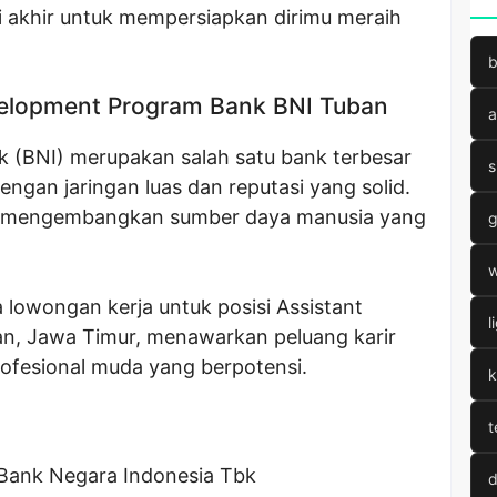
akhir untuk mempersiapkan dirimu meraih
b
elopment Program Bank BNI Tuban
a
 (BNI) merupakan salah satu bank terbesar
s
engan jaringan luas dan reputasi yang solid.
k mengembangkan sumber daya manusia yang
g
w
 lowongan kerja untuk posisi Assistant
l
n, Jawa Timur, menawarkan peluang karir
rofesional muda yang berpotensi.
k
t
Bank Negara Indonesia Tbk
d