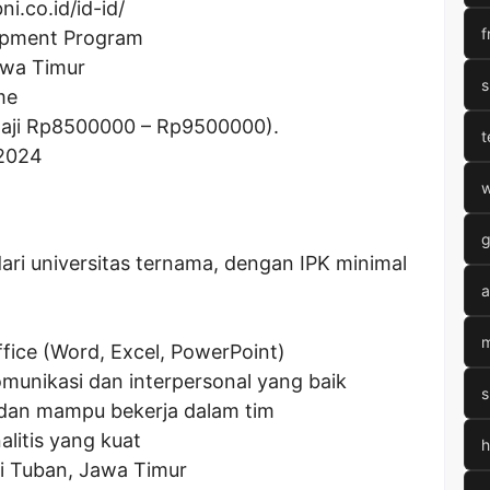
i.co.id/id-id/
f
opment Program
awa Timur
s
me
aji Rp
8500000
– Rp
9500000
).
t
 2024
w
g
ari universitas ternama, dengan IPK minimal
a
m
fice (Word, Excel, PowerPoint)
unikasi dan interpersonal yang baik
s
l dan mampu bekerja dalam tim
litis yang kuat
h
i Tuban, Jawa Timur