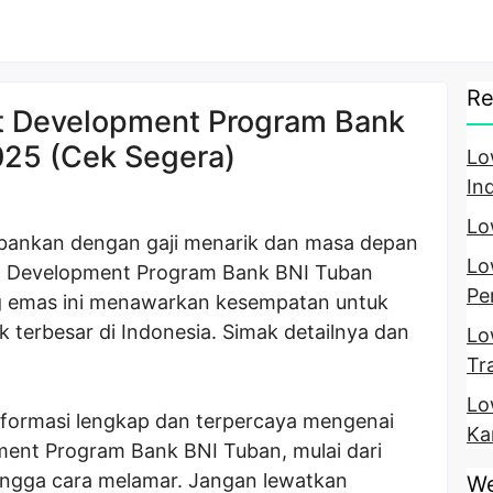
Re
t Development Program Bank
025 (Cek Segera)
Lo
In
Lo
rbankan dengan gaji menarik dan masa depan
Lo
t Development Program Bank BNI Tuban
Pe
g emas ini menawarkan kesempatan untuk
 terbesar di Indonesia. Simak detailnya dan
Lo
Tr
Lo
informasi lengkap dan terpercaya mengenai
Ka
ent Program Bank BNI Tuban, mulai dari
hingga cara melamar. Jangan lewatkan
We