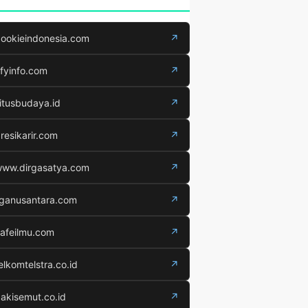
ookieindonesia.com
↗
fyinfo.com
↗
itusbudaya.id
↗
resikarir.com
↗
ww.dirgasatya.com
↗
iganusantara.com
↗
afeilmu.com
↗
elkomtelstra.co.id
↗
akisemut.co.id
↗