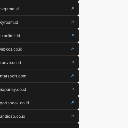
rivgame.id
↗
kyroam.id
↗
eknolimit.id
↗
ebkos.co.id
↗
roove.co.id
↗
ntarsport.com
↗
ixparlay.co.id
↗
portsbook.co.id
↗
andicap.co.id
↗