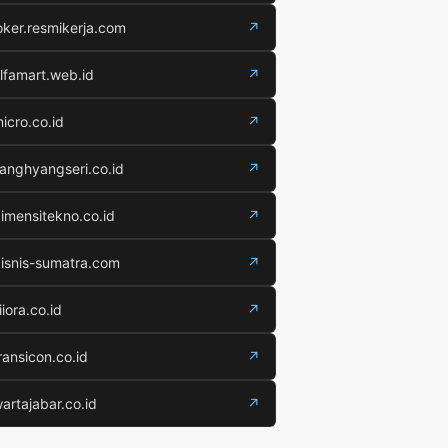
oker.resmikerja.com
↗
lfamart.web.id
↗
icro.co.id
↗
anghyangseri.co.id
↗
imensitekno.co.id
↗
isnis-sumatra.com
↗
iiora.co.id
↗
ransicon.co.id
↗
artajabar.co.id
↗