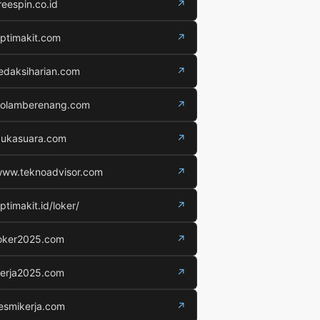
reespin.co.id
↗
ptimakit.com
↗
edaksiharian.com
↗
olamberenang.com
↗
ukasuara.com
↗
ww.teknoadvisor.com
↗
ptimakit.id/loker/
↗
oker2025.com
↗
erja2025.com
↗
esmikerja.com
↗