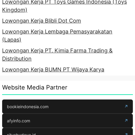
Lowongan Kerja PT Toys Games Indonesia (Toys
Kingdom)
Lowongan Kerja Blibli Dot Com
Lowongan Kerja Lembaga Pemasyarakatan
(Lapas)
Lowongan Kerja PT. Kimia Farma Trading &
Distribution
Lowongan Kerja BUMN PT Wijaya Karya
Website Media Partner
bookieindonesia.com
↗
afyinfo.com
↗
situsbudaya.id
↗