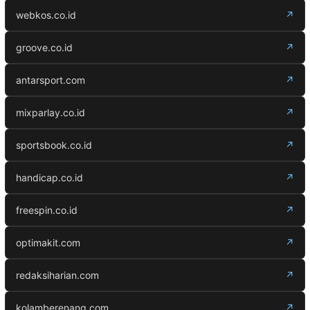
webkos.co.id
↗
groove.co.id
↗
antarsport.com
↗
mixparlay.co.id
↗
sportsbook.co.id
↗
handicap.co.id
↗
freespin.co.id
↗
optimakit.com
↗
redaksiharian.com
↗
kolamberenang.com
↗