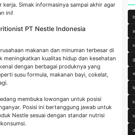
 kerja. Simak informasinya sampai akhir agar
 ini!
b
tionist PT Nestle Indonesia
a
s
perusahaan makanan dan minuman terbesar di
k meningkatkan kualitas hidup dan kesehatan
g
ikenal dengan berbagai produknya yang
w
seperti susu formula, makanan bayi, cokelat,
gi.
l
a sedang membuka lowongan untuk posisi
k
anganyar. Posisi ini bertanggung jawab untuk
uk Nestle sesuai dengan standar nutrisi
t
ikonsumsi.
d