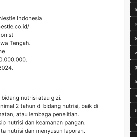
f
Nestle Indonesia
s
estle.co.id/
ionist
t
awa Tengah.
me
w
0.000.000
.
g
2024.
a
m
 bidang nutrisi atau gizi.
imal 2 tahun di bidang nutrisi, baik di
s
atan, atau lembaga penelitian.
ip nutrisi dan keamanan pangan.
h
a nutrisi dan menyusun laporan.