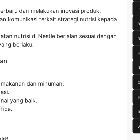
l
terbaru dan melakukan inovasi produk.
n komunikasi terkait strategi nutrisi kepada
a
an nutrisi di Nestle berjalan sesuai dengan
m
yang berlaku.
s
kan
d
b
 makanan dan minuman.
asi.
s
nal yang baik.
fice.
t
w
tif.