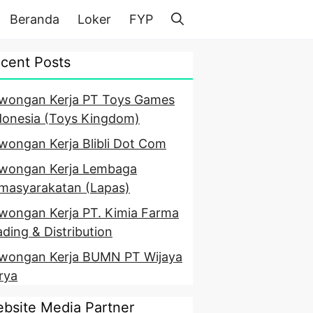
Beranda
Loker
FYP
cent Posts
wongan Kerja PT Toys Games
donesia (Toys Kingdom)
wongan Kerja Blibli Dot Com
wongan Kerja Lembaga
masyarakatan (Lapas)
wongan Kerja PT. Kimia Farma
ading & Distribution
wongan Kerja BUMN PT Wijaya
rya
bsite Media Partner