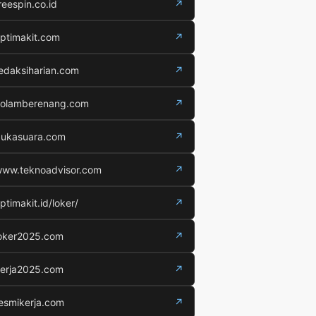
reespin.co.id
↗
ptimakit.com
↗
edaksiharian.com
↗
olamberenang.com
↗
ukasuara.com
↗
ww.teknoadvisor.com
↗
ptimakit.id/loker/
↗
oker2025.com
↗
erja2025.com
↗
esmikerja.com
↗