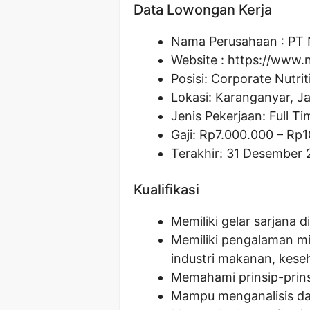
Data Lowongan Kerja
Nama Perusahaan :
PT 
Website :
https://www.n
Posisi:
Corporate Nutrit
Lokasi: Karanganyar, J
Jenis Pekerjaan: Full Ti
Gaji: Rp
7.000.000
– Rp
1
Terakhir: 31 Desember 
Kualifikasi
Memiliki gelar sarjana di
Memiliki pengalaman min
industri makanan, keseh
Memahami prinsip-prins
Mampu menganalisis dat