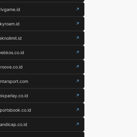
rivgame.id
↗
kyroam.id
↗
eknolimit.id
↗
ebkos.co.id
↗
roove.co.id
↗
ntarsport.com
↗
ixparlay.co.id
↗
portsbook.co.id
↗
andicap.co.id
↗