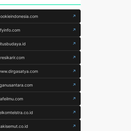
ookieindonesia.com
↗
fyinfo.com
↗
itusbudaya.id
↗
resikarir.com
↗
ww.dirgasatya.com
↗
iganusantara.com
↗
afeilmu.com
↗
elkomtelstra.co.id
↗
akisemut.co.id
↗