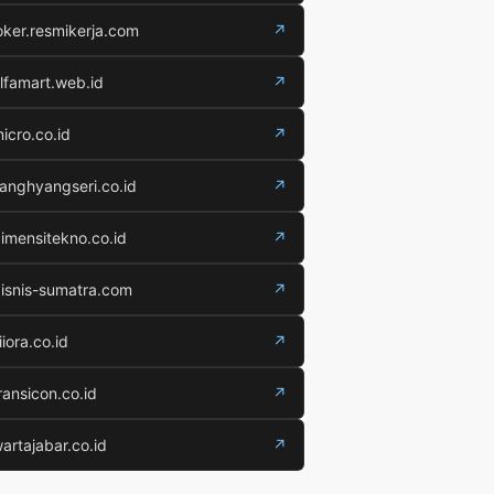
oker.resmikerja.com
↗
lfamart.web.id
↗
icro.co.id
↗
anghyangseri.co.id
↗
imensitekno.co.id
↗
isnis-sumatra.com
↗
iiora.co.id
↗
ransicon.co.id
↗
artajabar.co.id
↗