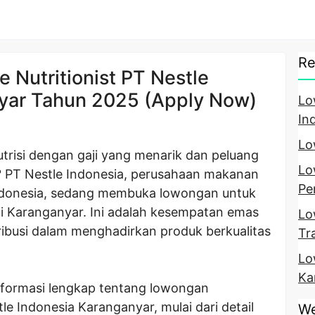
Re
 Nutritionist PT Nestle
yar Tahun 2025 (Apply Now)
Lo
In
Lo
trisi dengan gaji yang menarik dan peluang
Lo
PT Nestle Indonesia, perusahaan makanan
Pe
ndonesia, sedang membuka lowongan untuk
 di Karanganyar. Ini adalah kesempatan emas
Lo
ribusi dalam menghadirkan produk berkualitas
Tr
Lo
Ka
informasi lengkap tentang lowongan
le Indonesia Karanganyar, mulai dari detail
We