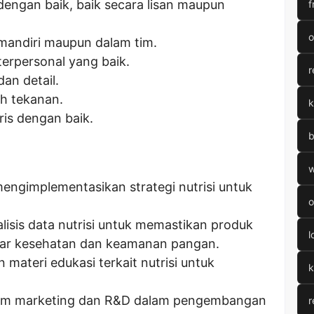
engan baik, baik secara lisan maupun
f
o
mandiri maupun dalam tim.
erpersonal yang baik.
r
dan detail.
h tekanan.
k
is dengan baik.
b
w
gimplementasikan strategi nutrisi untuk
o
lisis data nutrisi untuk memastikan produk
l
ar kesehatan dan keamanan pangan.
ateri edukasi terkait nutrisi untuk
k
tim marketing dan R&D dalam pengembangan
r