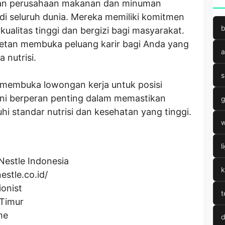
kan perusahaan makanan dan minuman
di seluruh dunia. Mereka memiliki komitmen
b
alitas tinggi dan bergizi bagi masyarakat.
getan membuka peluang karir bagi Anda yang
a
 nutrisi.
s
 membuka lowongan kerja untuk posisi
i ini berperan penting dalam memastikan
g
 standar nutrisi dan kesehatan yang tinggi.
w
l
Nestle Indonesia
k
estle.co.id/
ionist
t
 Timur
me
d