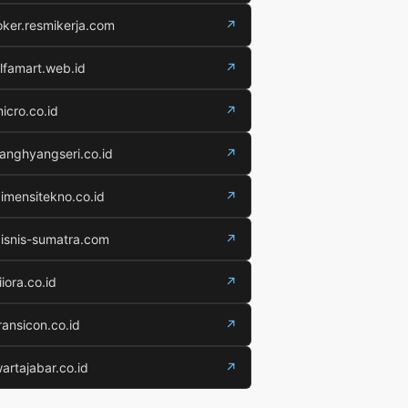
oker.resmikerja.com
↗
lfamart.web.id
↗
icro.co.id
↗
anghyangseri.co.id
↗
imensitekno.co.id
↗
isnis-sumatra.com
↗
iiora.co.id
↗
ransicon.co.id
↗
artajabar.co.id
↗