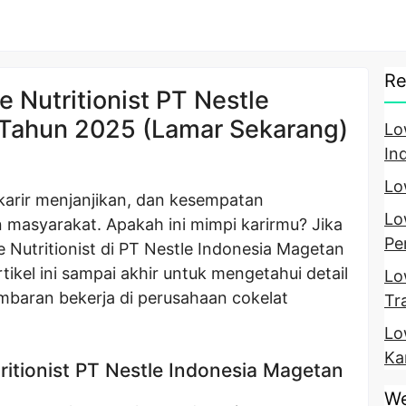
Re
 Nutritionist PT Nestle
 Tahun 2025 (Lamar Sekarang)
Lo
In
Lo
 karir menjanjikan, dan kesempatan
Lo
 masyarakat. Apakah ini mimpi karirmu? Jika
Pe
 Nutritionist di PT Nestle Indonesia Magetan
tikel ini sampai akhir untuk mengetahui detail
Lo
mbaran bekerja di perusahaan cokelat
Tr
Lo
Ka
itionist PT Nestle Indonesia Magetan
We