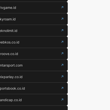
rivgame.id
↗
kyroam.id
↗
eknolimit.id
↗
ebkos.co.id
↗
roove.co.id
↗
ntarsport.com
↗
ixparlay.co.id
↗
portsbook.co.id
↗
andicap.co.id
↗