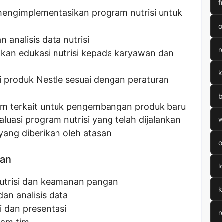
f
ngimplementasikan program nutrisi untuk
o
 analisis data nutrisi
r
an edukasi nutrisi kepada karyawan dan
k
si produk Nestle sesuai dengan peraturan
b
tim terkait untuk pengembangan produk baru
asi program nutrisi yang telah dijalankan
w
yang diberikan oleh atasan
o
kan
l
utrisi dan keamanan pangan
k
an analisis data
dan presentasi
r
lam tim