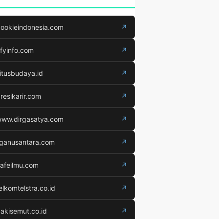
ookieindonesia.com
↗
fyinfo.com
↗
itusbudaya.id
↗
resikarir.com
↗
ww.dirgasatya.com
↗
iganusantara.com
↗
afeilmu.com
↗
elkomtelstra.co.id
↗
akisemut.co.id
↗