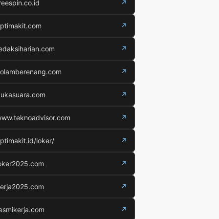
reespin.co.id
↗
ptimakit.com
↗
edaksiharian.com
↗
olamberenang.com
↗
ukasuara.com
↗
ww.teknoadvisor.com
↗
ptimakit.id/loker/
↗
oker2025.com
↗
erja2025.com
↗
esmikerja.com
↗