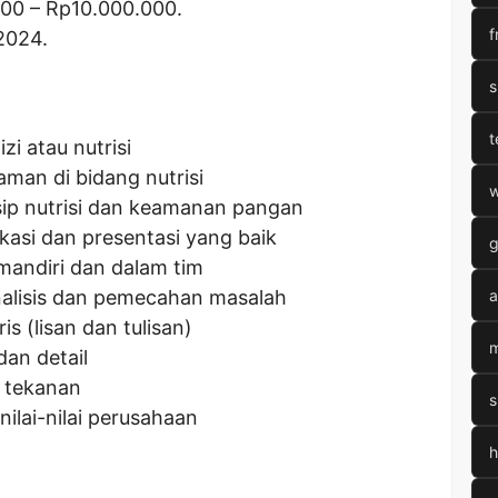
000
– Rp
10.000.000
.
f
2024.
s
t
zi atau nutrisi
man di bidang nutrisi
w
sip nutrisi dan keamanan pangan
si dan presentasi yang baik
g
mandiri dan dalam tim
alisis dan pemecahan masalah
a
s (lisan dan tulisan)
m
dan detail
 tekanan
s
ilai-nilai perusahaan
h