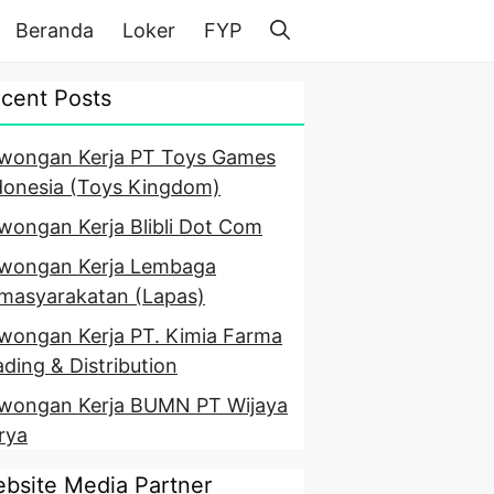
Beranda
Loker
FYP
cent Posts
wongan Kerja PT Toys Games
donesia (Toys Kingdom)
wongan Kerja Blibli Dot Com
wongan Kerja Lembaga
masyarakatan (Lapas)
wongan Kerja PT. Kimia Farma
ading & Distribution
wongan Kerja BUMN PT Wijaya
rya
bsite Media Partner