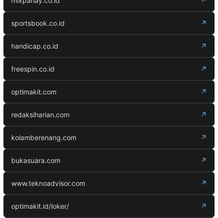
mixparlay.co.id
↗
sportsbook.co.id
↗
handicap.co.id
↗
freespin.co.id
↗
optimakit.com
↗
redaksiharian.com
↗
kolamberenang.com
↗
bukasuara.com
↗
www.teknoadvisor.com
↗
optimakit.id/loker/
↗