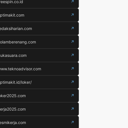
reespin.co.id
↗
ptimakit.com
↗
edaksiharian.com
↗
olamberenang.com
↗
ukasuara.com
↗
ww.teknoadvisor.com
↗
ptimakit.id/loker/
↗
oker2025.com
↗
erja2025.com
↗
esmikerja.com
↗