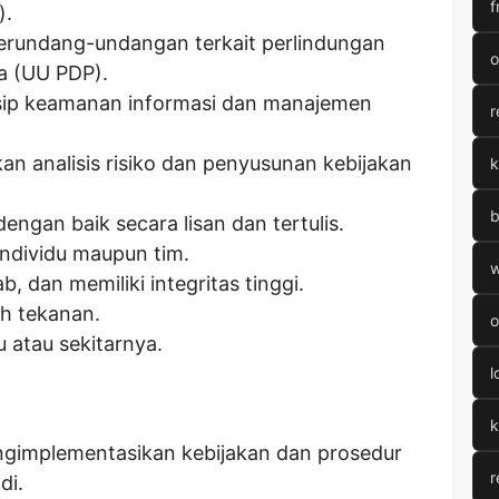
f
).
rundang-undangan terkait perlindungan
o
ia (UU PDP).
nsip keamanan informasi dan manajemen
r
an analisis risiko dan penyusunan kebijakan
k
b
ngan baik secara lisan dan tertulis.
ndividu maupun tim.
w
b, dan memiliki integritas tinggi.
h tekanan.
o
u atau sekitarnya.
l
k
implementasikan kebijakan dan prosedur
r
di.