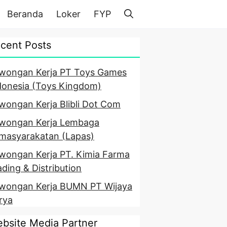
Beranda
Loker
FYP
cent Posts
wongan Kerja PT Toys Games
donesia (Toys Kingdom)
wongan Kerja Blibli Dot Com
wongan Kerja Lembaga
masyarakatan (Lapas)
wongan Kerja PT. Kimia Farma
ading & Distribution
wongan Kerja BUMN PT Wijaya
rya
bsite Media Partner