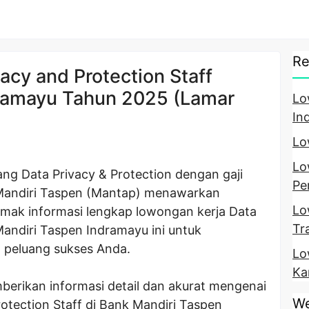
Re
cy and Protection Staff
ramayu Tahun 2025 (Lamar
Lo
In
Lo
Lo
ang Data Privacy & Protection dengan gaji
Pe
Mandiri Taspen (Mantap) menawarkan
Lo
mak informasi lengkap lowongan kerja Data
Tr
Mandiri Taspen Indramayu ini untuk
h peluang sukses Anda.
Lo
Ka
mberikan informasi detail dan akurat mengenai
We
otection Staff di Bank Mandiri Taspen