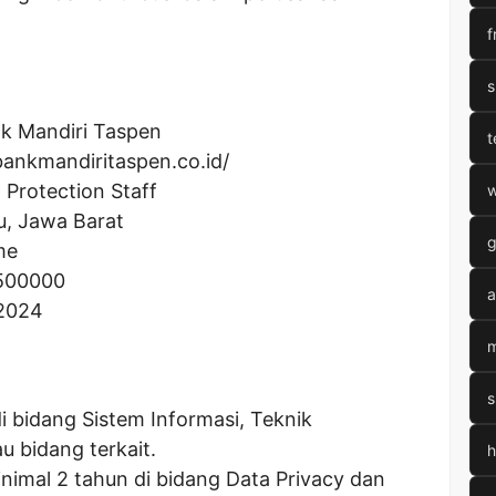
f
s
k Mandiri Taspen
t
ankmandiritaspen.co.id/
 Protection Staff
w
, Jawa Barat
g
me
500000
a
 2024
m
s
i bidang Sistem Informasi, Teknik
u bidang terkait.
h
nimal 2 tahun di bidang Data Privacy dan