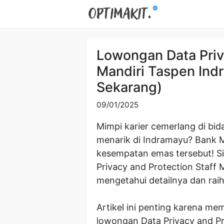
Skip
to
content
Lowongan Data Priva
Mandiri Taspen Ind
Sekarang)
09/01/2025
Mimpi karier cemerlang di bid
menarik di Indramayu? Bank 
kesempatan emas tersebut! Si
Privacy and Protection Staff 
mengetahui detailnya dan rai
Artikel ini penting karena me
lowongan Data Privacy and Pr