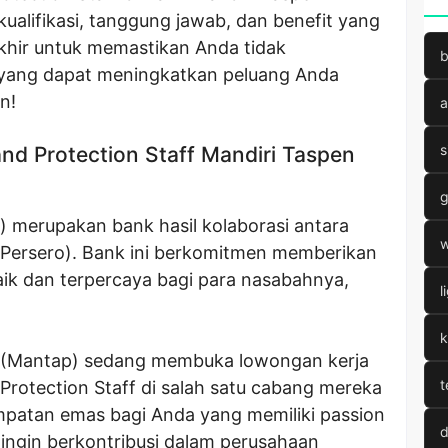
ualifikasi, tanggung jawab, dan benefit yang
khir untuk memastikan Anda tidak
b
l yang dapat meningkatkan peluang Anda
n!
a
s
nd Protection Staff Mandiri Taspen
g
 merupakan bank hasil kolaborasi antara
w
(Persero). Bank ini berkomitmen memberikan
ik dan terpercaya bagi para nasabahnya,
l
k
en (Mantap) sedang membuka lowongan kerja
t
 Protection Staff di salah satu cabang mereka
empatan emas bagi Anda yang memiliki passion
d
ingin berkontribusi dalam perusahaan