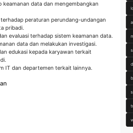
siko keamanan data dan mengembangkan
l
 terhadap peraturan perundang-undangan
a
a pribadi.
an evaluasi terhadap sistem keamanan data.
m
anan data dan melakukan investigasi.
s
an edukasi kepada karyawan terkait
di.
d
m IT dan departemen terkait lainnya.
b
kan
s
t
w