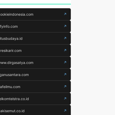
ookieindonesia.com
↗
fyinfo.com
↗
itusbudaya.id
↗
resikarir.com
↗
ww.dirgasatya.com
↗
iganusantara.com
↗
afeilmu.com
↗
elkomtelstra.co.id
↗
akisemut.co.id
↗