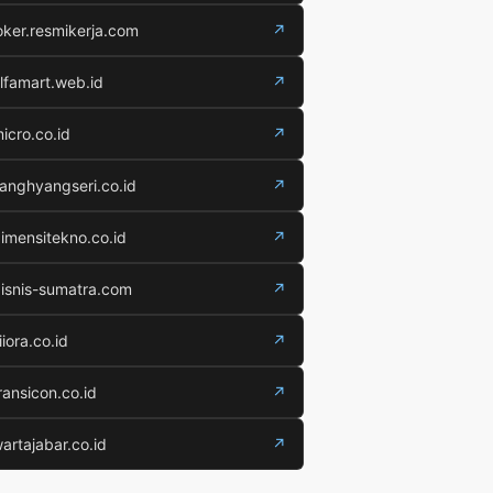
oker.resmikerja.com
↗
lfamart.web.id
↗
icro.co.id
↗
anghyangseri.co.id
↗
imensitekno.co.id
↗
isnis-sumatra.com
↗
iiora.co.id
↗
ransicon.co.id
↗
artajabar.co.id
↗