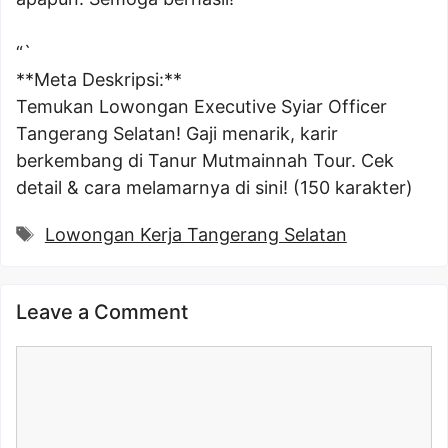
“`
**Meta Deskripsi:**
Temukan Lowongan Executive Syiar Officer
Tangerang Selatan! Gaji menarik, karir
berkembang di Tanur Mutmainnah Tour. Cek
detail & cara melamarnya di sini! (150 karakter)
Tags
Lowongan Kerja Tangerang Selatan
Leave a Comment
Comment