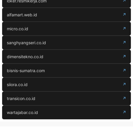
loker.resmikerja.com
↗
alfamart.web.id
↗
micro.co.id
↗
sanghyangseri.co.id
↗
dimensitekno.co.id
↗
bisnis-sumatra.com
↗
siiora.co.id
↗
transicon.co.id
↗
wartajabar.co.id
↗