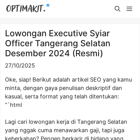
Skip
Me
to
content
Lowongan Executive Syiar
Officer Tangerang Selatan
Desember 2024 (Resmi)
27/10/2025
Oke, siap! Berikut adalah artikel SEO yang kamu
minta, dengan gaya penulisan deskriptif dan
kasual, serta format yang telah ditentukan:
“`html
Lagi cari lowongan kerja di Tangerang Selatan
yang nggak cuma menawarkan gaji, tapi juga
keberkahan? Pengen berkarir di bidang yang