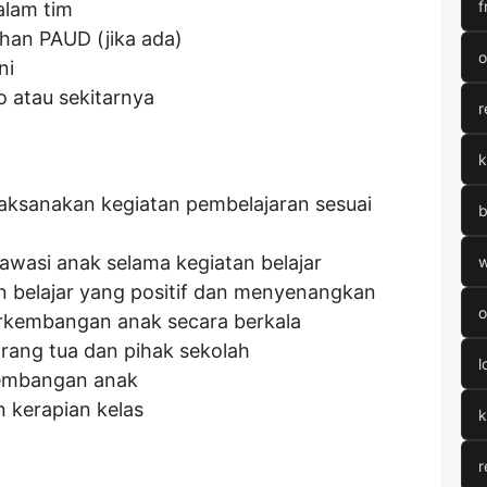
f
lam tim
tihan PAUD (jika ada)
o
ni
o atau sekitarnya
r
k
ksanakan kegiatan pembelajaran sesuai
b
asi anak selama kegiatan belajar
w
 belajar yang positif dan menyenangkan
o
erkembangan anak secara berkala
rang tua dan pihak sekolah
l
embangan anak
 kerapian kelas
k
r