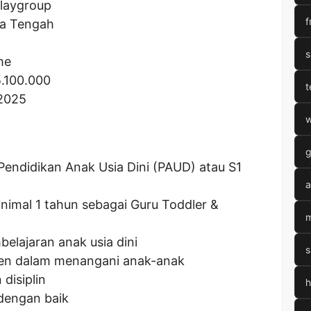
Playgroup
f
wa Tengah
s
me
5.100.000
t
 2025
w
g
Pendidikan Anak Usia Dini (PAUD) atau S1
a
nimal 1 tahun sebagai Guru Toddler &
m
)
lajaran anak usia dini
s
laten dalam menangani anak-anak
disiplin
h
dengan baik