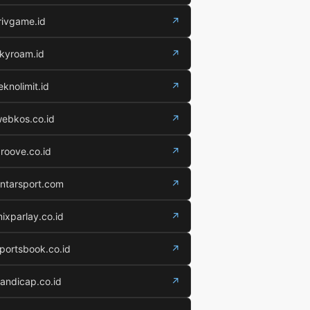
rivgame.id
↗
kyroam.id
↗
eknolimit.id
↗
ebkos.co.id
↗
roove.co.id
↗
ntarsport.com
↗
ixparlay.co.id
↗
portsbook.co.id
↗
andicap.co.id
↗