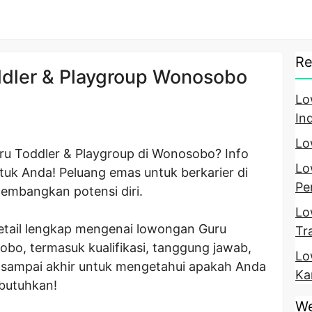
Re
dler & Playgroup Wonosobo
Lo
In
Lo
ru Toddler & Playgroup di Wonosobo? Info
Lo
tuk Anda! Peluang emas untuk berkarier di
Pe
embangkan potensi diri.
Lo
detail lengkap mengenai lowongan Guru
Tr
obo, termasuk kualifikasi, tanggung jawab,
Lo
k sampai akhir untuk mengetahui apakah Anda
Ka
ibutuhkan!
We