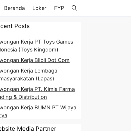
Beranda
Loker
FYP
cent Posts
wongan Kerja PT Toys Games
donesia (Toys Kingdom)
wongan Kerja Blibli Dot Com
wongan Kerja Lembaga
masyarakatan (Lapas)
wongan Kerja PT. Kimia Farma
ading & Distribution
wongan Kerja BUMN PT Wijaya
rya
bsite Media Partner