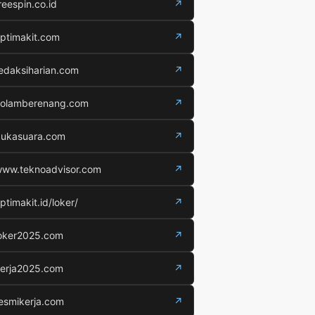
reespin.co.id
↗
ptimakit.com
↗
edaksiharian.com
↗
olamberenang.com
↗
ukasuara.com
↗
ww.teknoadvisor.com
↗
ptimakit.id/loker/
↗
oker2025.com
↗
erja2025.com
↗
esmikerja.com
↗