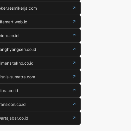
oker.resmikerja.com
↗
lfamart.web.id
↗
icro.co.id
↗
anghyangseri.co.id
↗
imensitekno.co.id
↗
isnis-sumatra.com
↗
iiora.co.id
↗
ransicon.co.id
↗
artajabar.co.id
↗