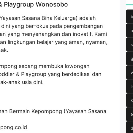
& Playgroup Wonosobo
b
ayasan Sasana Bina Keluarga) adalah
a dini yang berfokus pada pengembangan
a
atan yang menyenangkan dan inovatif. Kami
n lingkungan belajar yang aman, nyaman,
s
ak.
g
pompong sedang membuka lowongan
w
oddler & Playgroup yang berdedikasi dan
k-anak usia dini.
l
k
an Bermain Kepompong (Yayasan Sasana
t
pong.co.id
d