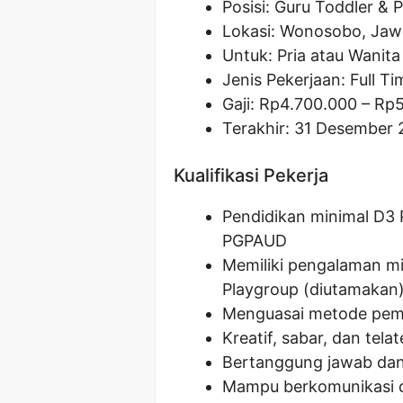
Posisi: Guru Toddler & 
Lokasi: Wonosobo, Ja
Untuk: Pria atau Wanita
Jenis Pekerjaan: Full Ti
Gaji: Rp
4.700.000
– Rp
Terakhir: 31 Desember
Kualifikasi Pekerja
Pendidikan minimal D3 
PGPAUD
Memiliki pengalaman mi
Playgroup (diutamakan
Menguasai metode pembe
Kreatif, sabar, dan te
Bertanggung jawab dan 
Mampu berkomunikasi 