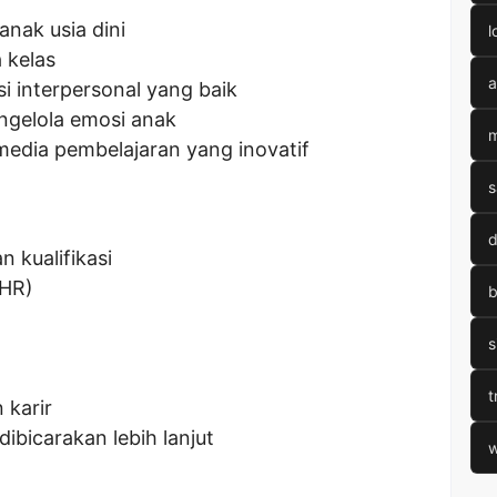
nak usia dini
l
 kelas
a
i interpersonal yang baik
ngelola emosi anak
m
dia pembelajaran yang inovatif
s
d
n kualifikasi
THR)
b
s
t
karir
 dibicarakan lebih lanjut
w