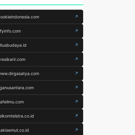
ookieindonesia.com
↗
fyinfo.com
↗
itusbudaya.id
↗
resikarir.com
↗
ww.dirgasatya.com
↗
iganusantara.com
↗
afeilmu.com
↗
elkomtelstra.co.id
↗
akisemut.co.id
↗