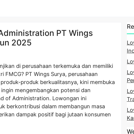
Re
dministration PT Wings
hun 2025
Lo
In
Lo
jikan di perusahaan terkemuka dan memiliki
Lo
tri FMCG? PT Wings Surya, perusahaan
Pe
 produk-produk berkualitasnya, kini membuka
g ingin mengembangkan potensi dan
Lo
 of Administration. Lowongan ini
Tr
k berkontribusi dalam membangun masa
Lo
ikan dampak positif bagi jutaan konsumen
Ka
We