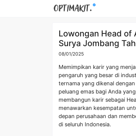
Skip
to
content
Lowongan Head of A
Surya Jombang Ta
08/01/2025
Memimpikan karir yang menjan
pengaruh yang besar di indus
ternama yang dikenal dengan
peluang emas bagi Anda yan
membangun karir sebagai Head
menawarkan kesempatan untu
depan perusahaan dan member
di seluruh Indonesia.