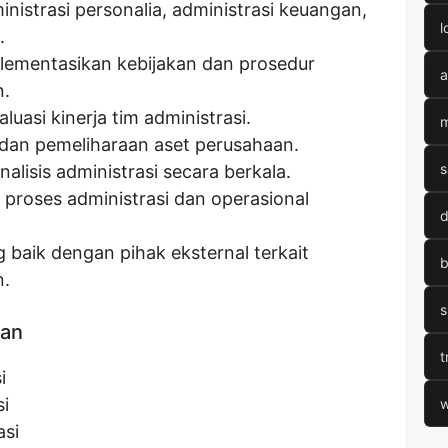
nistrasi personalia, administrasi keuangan,
l
.
mentasikan kebijakan dan prosedur
a
n.
asi kinerja tim administrasi.
m
an pemeliharaan aset perusahaan.
s
lisis administrasi secara berkala.
proses administrasi dan operasional
d
 baik dengan pihak eksternal terkait
b
n.
s
kan
t
i
i
w
asi