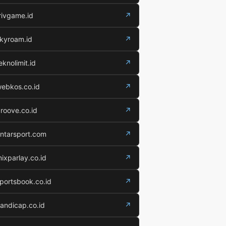
rivgame.id
↗
kyroam.id
↗
eknolimit.id
↗
ebkos.co.id
↗
roove.co.id
↗
ntarsport.com
↗
ixparlay.co.id
↗
portsbook.co.id
↗
andicap.co.id
↗