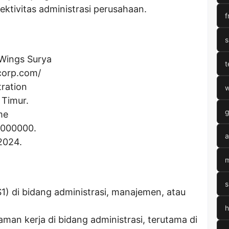
ektivitas administrasi perusahaan.
f
s
Wings Surya
t
corp.com/
ration
w
 Timur.
g
me
0000000
.
a
2024.
m
s
(S1) di bidang administrasi, manajemen, atau
h
man kerja di bidang administrasi, terutama di