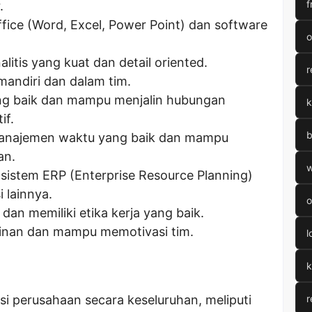
f
.
fice (Word, Excel, Power Point) dan software
o
itis yang kuat dan detail oriented.
r
andiri dan dalam tim.
ang baik dan mampu menjalin hubungan
k
if.
b
anajemen waktu yang baik dan mampu
an.
w
istem ERP (Enterprise Resource Planning)
i lainnya.
o
an memiliki etika kerja yang baik.
pinan dan mampu memotivasi tim.
l
k
si perusahaan secara keseluruhan, meliputi
r