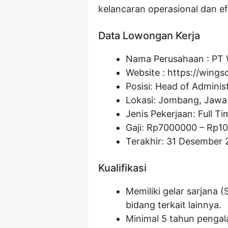
kelancaran operasional dan ef
Data Lowongan Kerja
Nama Perusahaan :
PT 
Website :
https://wings
Posisi:
Head of Administ
Lokasi: Jombang, Jawa
Jenis Pekerjaan: Full Ti
Gaji: Rp
7000000
– Rp
1
Terakhir: 31 Desember 
Kualifikasi
Memiliki gelar sarjana 
bidang terkait lainnya.
Minimal 5 tahun pengala