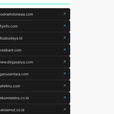
ookieindonesia.com
↗
fyinfo.com
↗
itusbudaya.id
↗
resikarir.com
↗
ww.dirgasatya.com
↗
iganusantara.com
↗
afeilmu.com
↗
elkomtelstra.co.id
↗
akisemut.co.id
↗