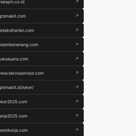
reespin.co.id
↗
ptimakit.com
↗
edaksiharian.com
↗
olamberenang.com
↗
ukasuara.com
↗
ww.teknoadvisor.com
↗
ptimakit.id/loker/
↗
oker2025.com
↗
erja2025.com
↗
esmikerja.com
↗