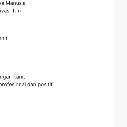
a Manusia
vasi Tim
tif.
gan karir.
rofesional dan positif.