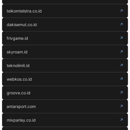
telkomtelstra.co.id
↗
dakisemut.co.id
↗
frivgame.id
↗
skyroam.id
↗
teknolimit.id
↗
webkos.co.id
↗
groove.co.id
↗
antarsport.com
↗
mixparlay.co.id
↗