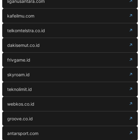
liganusantara.com
↗
kafeilmu.com
↗
telkomtelstra.co.id
↗
dakisemut.co.id
↗
frivgame.id
↗
skyroam.id
↗
teknolimit.id
↗
webkos.co.id
↗
groove.co.id
↗
antarsport.com
↗