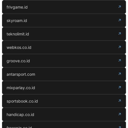
frivgame.id
↗
skyroam.id
↗
teknolimit.id
↗
webkos.co.id
↗
groove.co.id
↗
antarsport.com
↗
mixparlay.co.id
↗
sportsbook.co.id
↗
handicap.co.id
↗
freespin.co.id
↗