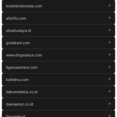
bookieindonesia.com
↗
afyinfo.com
↗
situsbudaya.id
↗
gresikarir.com
↗
www.dirgasatya.com
↗
liganusantara.com
↗
kafeilmu.com
↗
telkomtelstra.co.id
↗
dakisemut.co.id
↗
frivgame.id
↗