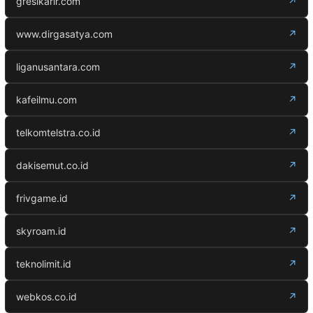
gresikarir.com
↗
www.dirgasatya.com
↗
liganusantara.com
↗
kafeilmu.com
↗
telkomtelstra.co.id
↗
dakisemut.co.id
↗
frivgame.id
↗
skyroam.id
↗
teknolimit.id
↗
webkos.co.id
↗