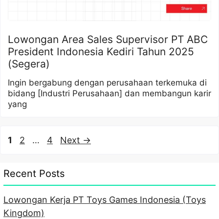
Lowongan Area Sales Supervisor PT ABC
President Indonesia Kediri Tahun 2025
(Segera)
Ingin bergabung dengan perusahaan terkemuka di
bidang [Industri Perusahaan] dan membangun karir
yang
Page
Page
Page
1
2
…
4
Next
→
Recent Posts
Lowongan Kerja PT Toys Games Indonesia (Toys
Kingdom)