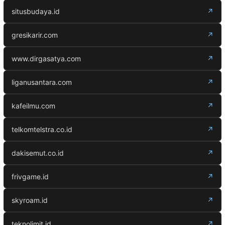
situsbudaya.id
↗
gresikarir.com
↗
www.dirgasatya.com
↗
liganusantara.com
↗
kafeilmu.com
↗
telkomtelstra.co.id
↗
dakisemut.co.id
↗
frivgame.id
↗
skyroam.id
↗
teknolimit.id
↗